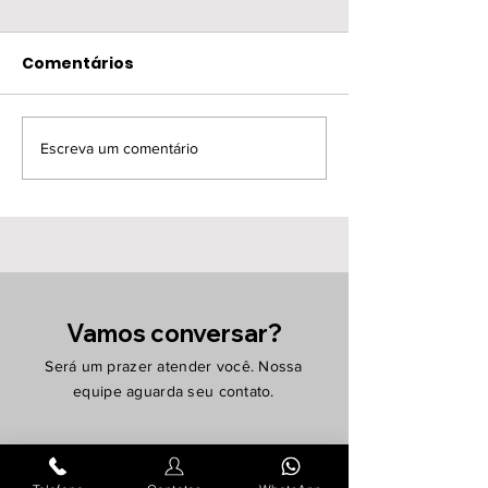
Comentários
Escreva um comentário
XIV Sul Encontro de
1° Simpósio d
Controle de Infecções
Atenção Domic
da AGIH-RS
da Unimed Ce
Serviços
Vamos conversar?
Será um prazer atender você. Nossa
equipe aguarda seu contato.