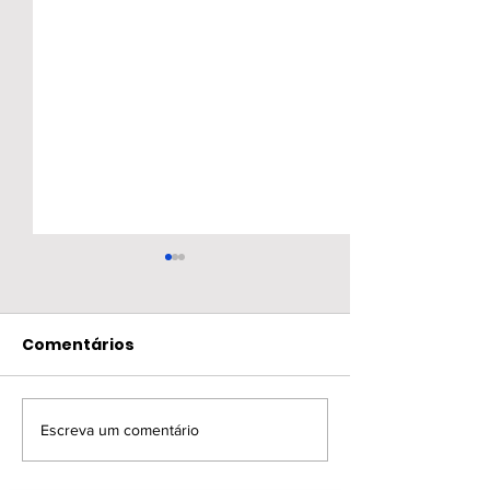
Comentários
Escreva um comentário
XIV Sul Encontro de
1° Simpósio d
Controle de Infecções
Atenção Domic