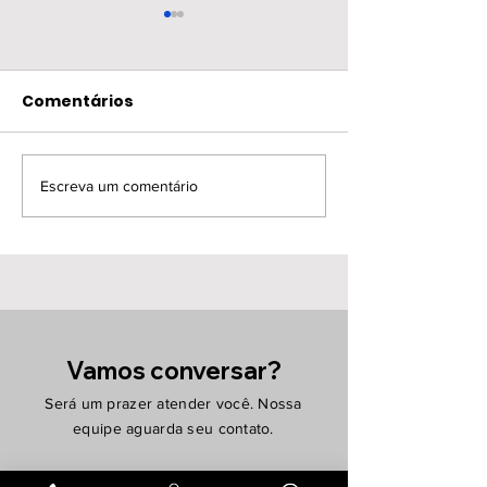
Comentários
CR Summit 20
Escreva um comentário
Fórum de
Sustentabilidade da
CMPC
Vamos conversar?
Será um prazer atender você. Nossa
equipe aguarda seu contato.