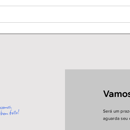
EXP
1ª Conferência
Internacional de
Balística CBC
Vamos
Será um praz
aguarda seu 