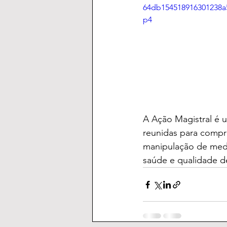
64db154518916301238a
p4
A Ação Magistral é 
reunidas para compra
manipulação de medi
saúde e qualidade de