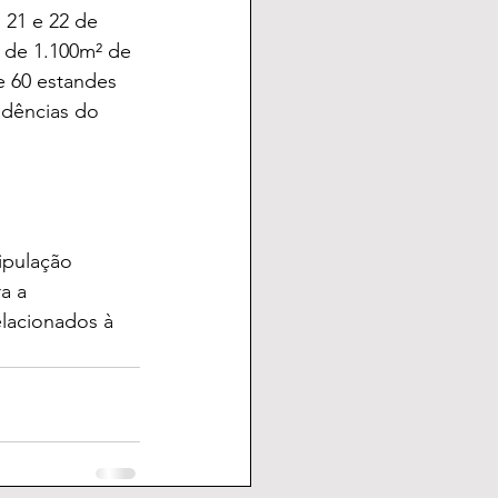
 21 e 22 de 
 de 1.100m² de 
e 60 estandes 
ndências do 
ipulação 
a a 
lacionados à 