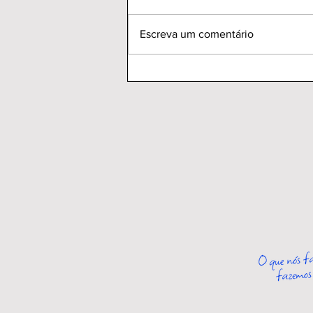
Escreva um comentário
XVI Congresso Brasileiro
de Direito de Seguro e
Previdência da AIDA
Brasil